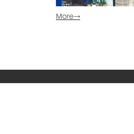
​More→