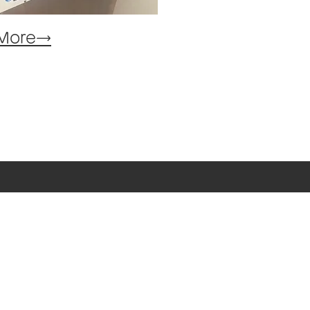
​More→